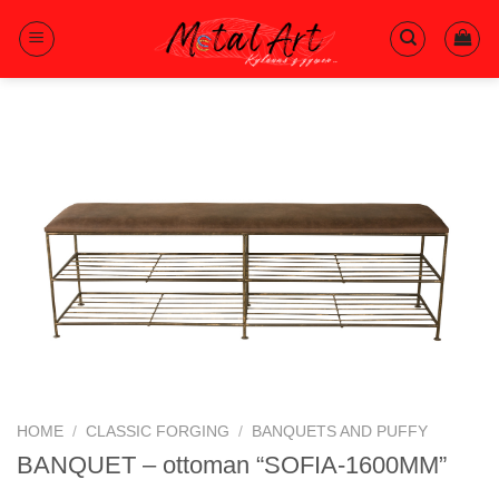
Skip
to
content
HOME
/
CLASSIC FORGING
/
BANQUETS AND PUFFY
BANQUET – ottoman “SOFIA-1600MM”