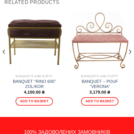
RELATED PRODUCTS
BANQUETS AND PUFFY
BANQUETS AND PUFFY
BANQUET “RINO 600”
BANQUET – POUF
ZOL/KOR
“VERONA”
4,100.00
₴
3,179.00
₴
ADD TO BASKET
ADD TO BASKET
14 - ДЕННЕ ПОВЕРНЕННЯ
100% ЗАДОВОЛЕНИХ ЗАМОВНИКІВ
ШВИДКА ДОСТАВКА ПО УКРАЇНІ
ПОДАРУНКИ, АКЦІЇ ТА ЗНИЖКИ
ІНДИВІДУАЛЬНИЙ ПІДХІД