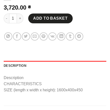
3,720.00
₴
BANQUET - ottoman "SOFIA-1600MM" quantity
ADD TO BASKET
DESCRIPTION
Description
CHARACTERISTICS
SIZE (length x width x height): 1600x400x450