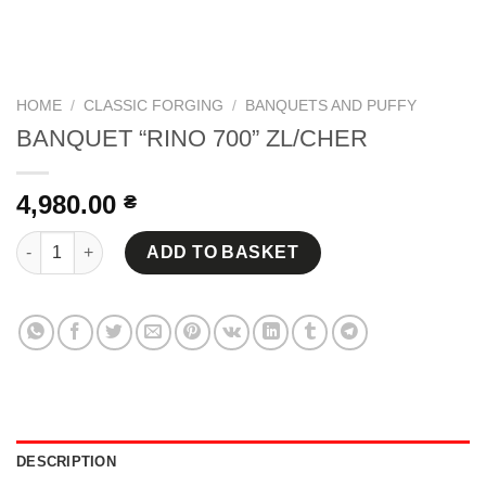
HOME
/
CLASSIC FORGING
/
BANQUETS AND PUFFY
BANQUET “RINO 700” ZL/CHER
4,980.00
₴
BANQUET "RINO 700" ZL/CHER quantity
ADD TO BASKET
DESCRIPTION