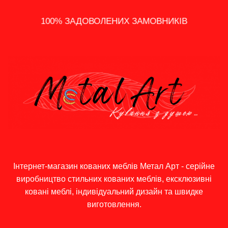
14 - ДЕННЕ ПОВЕРНЕННЯ
100% ЗАДОВОЛЕНИХ ЗАМОВНИКІВ
ШВИДКА ДОСТАВКА ПО УКРАЇНІ
ПОДАРУНКИ, АКЦІЇ ТА ЗНИЖКИ
ІНДИВІДУАЛЬНИЙ ПІДХІД
ГРОШЕЙ
Інтернет-магазин кованих меблів Метал Арт - серійне
виробництво стильних кованих меблів, ексклюзивні
ковані меблі, індивідуальний дизайн та швидке
виготовлення.