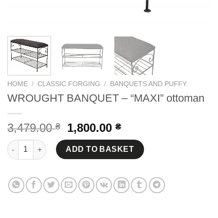
HOME
/
CLASSIC FORGING
/
BANQUETS AND PUFFY
WROUGHT BANQUET – “MAXI” ottoman
Original
Current
3,479.00
1,800.00
₴
₴
price
price
WROUGHT BANQUET - "MAXI" ottoman quantity
was:
is:
ADD TO BASKET
3,479.00 ₴.
1,800.00 ₴.