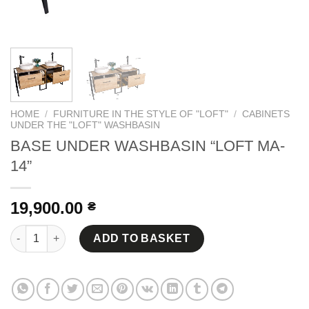
HOME
/
FURNITURE IN THE STYLE OF "LOFT"
/
CABINETS
UNDER THE "LOFT" WASHBASIN
BASE UNDER WASHBASIN “LOFT MA-
14”
19,900.00
₴
BASE UNDER WASHBASIN "LOFT MA-14" quantity
ADD TO BASKET