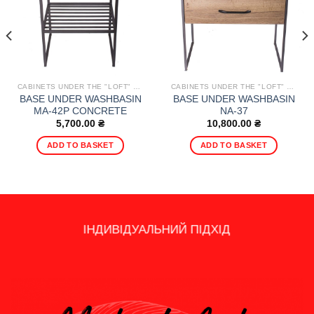
CABINETS UNDER THE "LOFT" WASHBASIN
CABINETS UNDER THE "LOFT" WASHBASIN
BASE UNDER WASHBASIN
BASE UNDER WASHBASIN
MA-42P CONCRETE
NA-37
5,700.00
₴
10,800.00
₴
ADD TO BASKET
ADD TO BASKET
14 - ДЕННЕ ПОВЕРНЕННЯ
100% ЗАДОВОЛЕНИХ ЗАМОВНИКІВ
ШВИДКА ДОСТАВКА ПО УКРАЇНІ
ПОДАРУНКИ, АКЦІЇ ТА ЗНИЖКИ
ІНДИВІДУАЛЬНИЙ ПІДХІД
ГРОШЕЙ