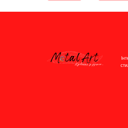
Інт
сти