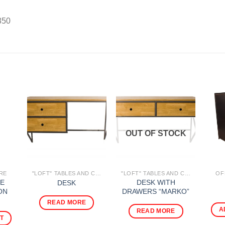
350
OUT OF STOCK
RE
"LOFT" TABLES AND CONSOLES
"LOFT" TABLES AND CONSOLES
OF
LE
DESK WITH
DESK
ON
DRAWERS “MARKO”
READ MORE
A
READ MORE
T