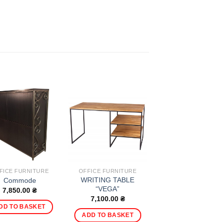
FICE FURNITURE
OFFICE FURNITURE
WRITING TABLE
Commode
“VEGA”
7,850.00
₴
7,100.00
₴
DD TO BASKET
ADD TO BASKET