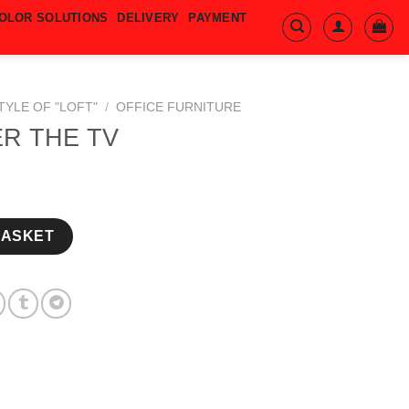
COLOR SOLUTIONS
DELIVERY
PAYMENT
TYLE OF "LOFT"
/
OFFICE FURNITURE
R THE TV
ity
BASKET