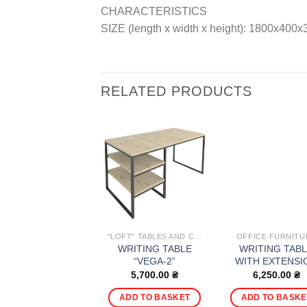
CHARACTERISTICS
SIZE (length x width x height): 1800x400x
RELATED PRODUCTS
"LOFT" TABLES AND CONSOLES
OFFICE FURNITU
WRITING TABLE
WRITING TAB
“VEGA-2”
WITH EXTENSI
5,700.00
₴
6,250.00
₴
ADD TO BASKET
ADD TO BASKE