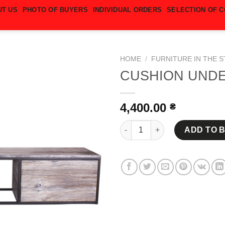
UT US
PHOTO OF BUYERS
INDIVIDUAL ORDERS
SELECTION OF 
HOME
/
FURNITURE IN THE S
CUSHION UNDE
4,400.00
₴
CUSHION UNDER THE TV quant
ADD TO 