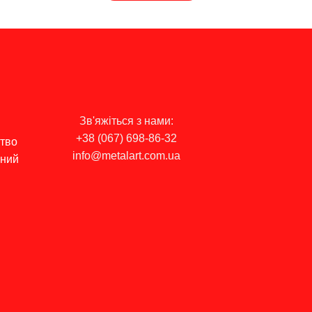
Зв'яжіться з нами:
+38 (067) 698-86-32
цтво
info@metalart.com.ua
ьний