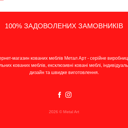
100% ЗАДОВОЛЕНИХ ЗАМОВНИКІВ
14 - ДЕННЕ ПОВЕРНЕННЯ ГРОШЕЙ
ШВИДКА ДОСТАВКА ПО УКРАЇНІ
ПОДАРУНКИ, АКЦІЇ ТА ЗНИЖКИ
ІНДИВІДУАЛЬНИЙ ПІДХІД
ернет-магазин кованих меблів Метал Арт - серійне виробни
льних кованих меблів, ексклюзивні ковані меблі, індивідуал
дизайн та швидке виготовлення.
2026 © Metal Art