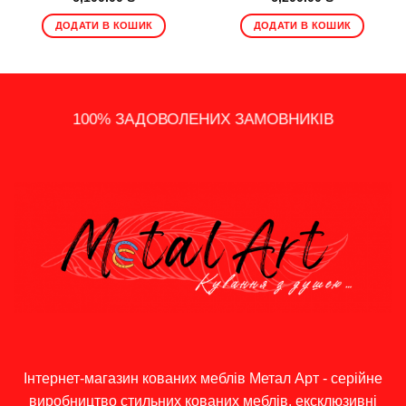
ДОДАТИ В КОШИК
ДОДАТИ В КОШИК
14 - ДЕННЕ ПОВЕРНЕННЯ
100% ЗАДОВОЛЕНИХ ЗАМОВНИКІВ
ШВИДКА ДОСТАВКА ПО УКРАЇНІ
ПОДАРУНКИ, АКЦІЇ ТА ЗНИЖКИ
ІНДИВІДУАЛЬНИЙ ПІДХІД
ГРОШЕЙ
Інтернет-магазин кованих меблів Метал Арт - серійне
виробництво стильних кованих меблів, ексклюзивні