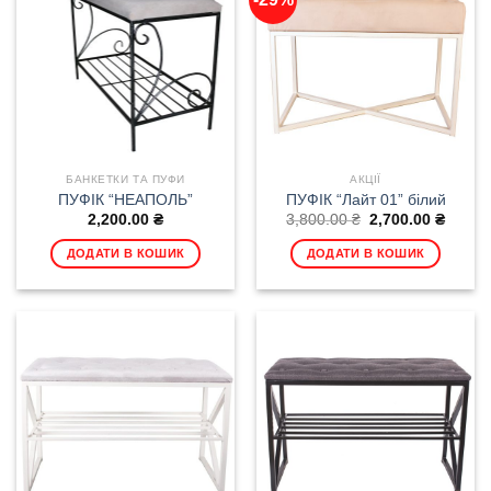
БАНКЕТКИ ТА ПУФИ
АКЦІЇ
ПУФІК “НЕАПОЛЬ”
ПУФІК “Лайт 01” білий
Оригінальна
Поточ
2,200.00
₴
3,800.00
₴
2,700.00
₴
ціна:
ціна:
3,800.00 ₴.
2,700.
ДОДАТИ В КОШИК
ДОДАТИ В КОШИК