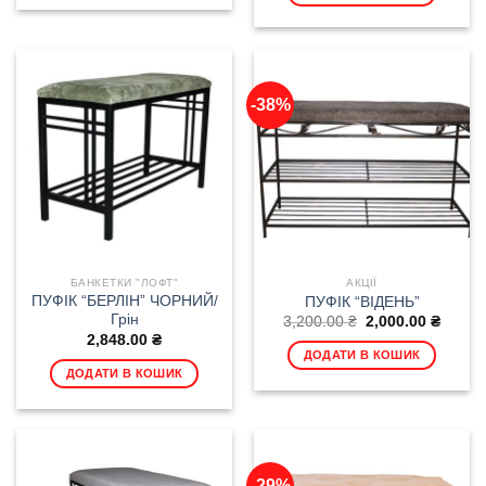
-38%
БАНКЕТКИ "ЛОФТ"
АКЦІЇ
ПУФІК “БЕРЛІН” ЧОРНИЙ/
ПУФІК “ВІДЕНЬ”
Грін
Оригінальна
Поточ
3,200.00
₴
2,000.00
₴
ціна:
ціна:
2,848.00
₴
3,200.00 ₴.
2,000.
ДОДАТИ В КОШИК
ДОДАТИ В КОШИК
-29%