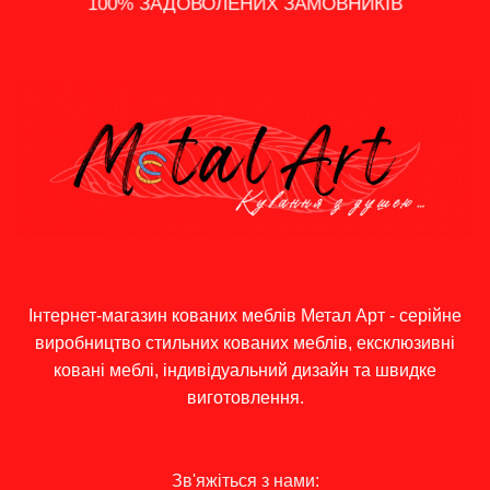
100% ЗАДОВОЛЕНИХ ЗАМОВНИКІВ
ШВИДКА ДОСТАВКА ПО УКРАЇНІ
ПОДАРУНКИ, АКЦІЇ ТА ЗНИЖКИ
ІНДИВІДУАЛЬНИЙ ПІДХІД
ГРОШЕЙ
Інтернет-магазин кованих меблів Метал Арт - серійне
виробництво стильних кованих меблів, ексклюзивні
ковані меблі, індивідуальний дизайн та швидке
виготовлення.
Зв'яжіться з нами: