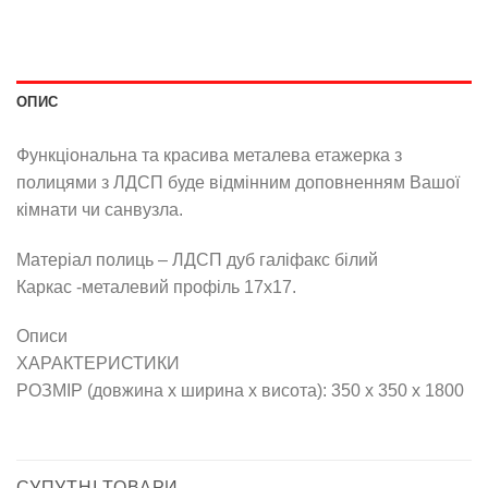
ОПИС
Функціональна та красива металева етажерка з
полицями з ЛДСП буде відмінним доповненням Вашої
кімнати чи санвузла.
Матеріал полиць – ЛДСП дуб галіфакс білий
Каркас -металевий профіль 17х17.
Описи
ХАРАКТЕРИСТИКИ
РОЗМІР (довжина х ширина х висота): 350 х 350 х 1800
СУПУТНІ ТОВАРИ