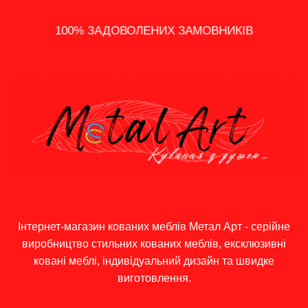
14 - ДЕННЕ ПОВЕРНЕННЯ
100% ЗАДОВОЛЕНИХ ЗАМОВНИКІВ
ШВИДКА ДОСТАВКА ПО УКРАЇНІ
ПОДАРУНКИ, АКЦІЇ ТА ЗНИЖКИ
ІНДИВІДУАЛЬНИЙ ПІДХІД
ГРОШЕЙ
Інтернет-магазин кованих меблів Метал Арт - серійне
виробництво стильних кованих меблів, ексклюзивні
ковані меблі, індивідуальний дизайн та швидке
виготовлення.