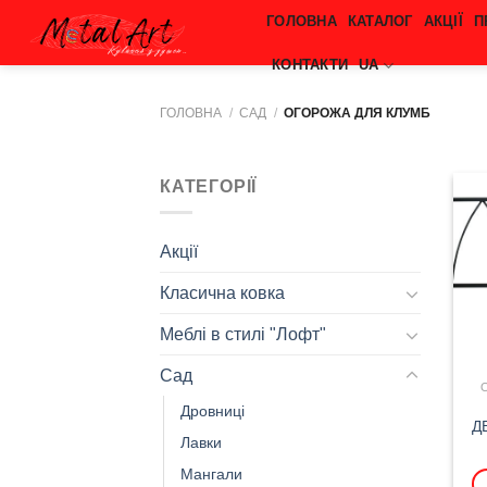
Skip
ГОЛОВНА
КАТАЛОГ
АКЦІЇ
П
to
КОНТАКТИ
UA
content
ГОЛОВНА
/
САД
/
ОГОРОЖА ДЛЯ КЛУМБ
КАТЕГОРІЇ
Акції
Класична ковка
Меблі в стилі "Лофт"
Сад
Дровниці
Д
Лавки
Мангали