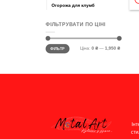
Огорожа для клумб
ФІЛЬТРУВАТИ ПО ЦІНІ
Мінімальна
Найбільша
Ціна:
0 ₴
—
1,950 ₴
ФІЛЬТР
ціна
ціна
Інт
сти