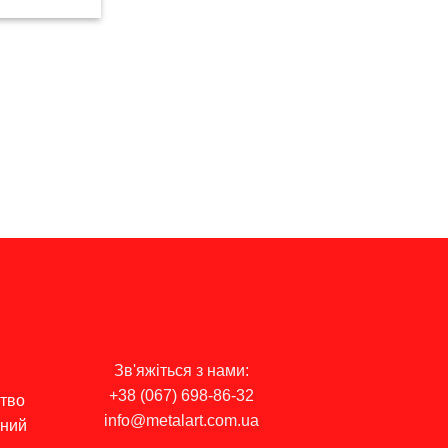
Зв'яжіться з нами:
+38 (067) 698-86-32
цтво
info@metalart.com.ua
ьний