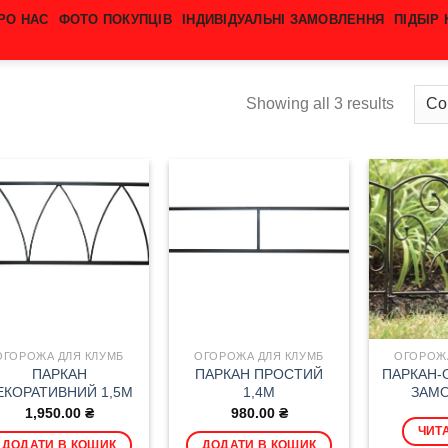
РО НАС
ФОТО ПОКУПЦІВ
ІНДИВІДУАЛЬНІ ЗАМОВЛЕННЯ
ПІДБІР
Showing all 3 results
ОГОРОЖА ДЛЯ КЛУМБ
ОГОРОЖА ДЛЯ КЛУМБ
ОГОРОЖА
ПАРКАН
ПАРКАН ПРОСТИЙ
ПАРКАН-
ЕКОРАТИВНИЙ 1,5М
1,4М
ЗАМ
1,950.00
₴
980.00
₴
ЧИТА
ДОДАТИ В КОШИК
ДОДАТИ В КОШИК